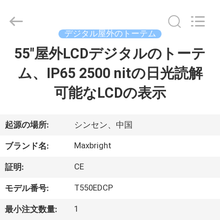
Copyright
©
2019
-
2026
デジタル屋外のトーテム
Maxbright
Display
Media
55"屋外LCDデジタルのトーテ
家
(Shenzhen)
Co.,
Ltd..
ム、IP65 2500 nitの日光読解
All
Rights
プ
Reserved.
可能なLCDの表示
ロ
ダ
起源の場所:
シンセン、中国
ク
Maxbright
ブランド名:
ト
CE
証明:
T550EDCP
モデル番号:
私
1
最小注文数量: