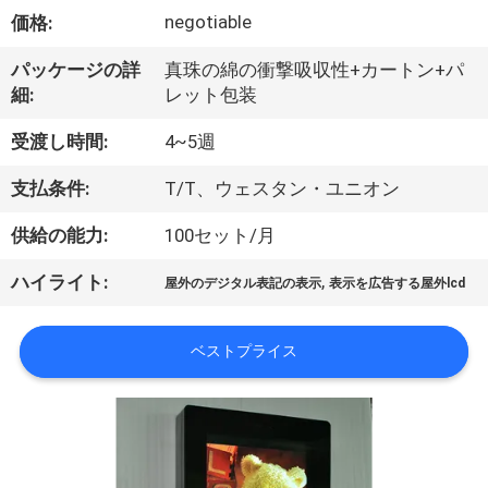
達
negotiable
価格:
に
パッケージの詳
真珠の綿の衝撃吸収性+カートン+パ
つ
細:
レット包装
い
受渡し時間:
4~5週
て
支払条件:
T/T、ウェスタン・ユニオン
供給の能力:
100セット/月
工
,
ハイライト:
場
屋外のデジタル表記の表示
表示を広告する屋外lcd
旅
ベストプライス
行
品