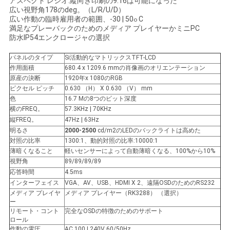
アスペクト レシオ:縱向き印刷の9:16は可能になった
広い視野角178のdeg。（L/R/U/D）
い
広い作動の臨時雇用者の範囲、-30 | 50
C
o
満足なプレーバックのためのメディア プレイヤーかミニPC
防水IP54エンクロージャの選択
ニ
パネルのタイプ
Si活動的なマトリックスTFT-LCD
作用面積
680.4 x 1209.6 mmの肖像画のオリエンテーション
ュ
原産の決断
1920年x 1080のRGB
ピクセル ピッチ
0.630 （H） X 0.630 （V） mm
ー
色
16.7 Mの8つのビット深度
横のFREQ。
57.3KHz | 70KHz
ス
縦FREQ。
47Hz | 63Hz
明るさ
2000-2500
cd/m2のLEDのバックライトは高めた
対照の比率
1300:1、動的対照の比率:10000:1
引
薄暗くなること
軽いセンサーによって自動薄暗くなる、100%から10%
視野角
89/89/89/89
用
応答時間
4.5ms
インターフェイス
VGA、AV、USB、HDMI X 2、遠隔OSDのためのRS232
を
メディア プレイヤ
メディア プレイヤー（RK3288） （選択）
ー
要
リモート・コント
完全なOSDの特徴のためのサポート
ロール
作動の電圧
AC 100 | 240V 60/50Hz