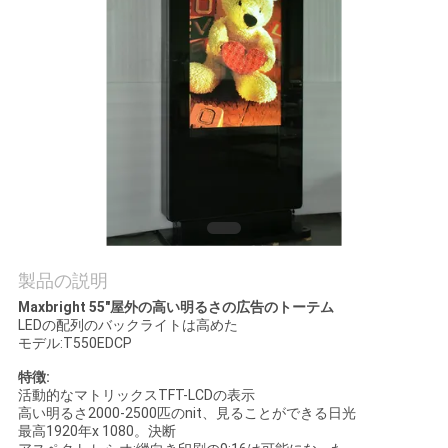
質
管
理
私
達
に
連
製品の説明
Maxbright 55"屋外の高い明るさの広告のトーテム
絡
LEDの配列のバックライトは高めた
モデル:T550EDCP
し
特徴:
な
活動的なマトリックスTFT-LCDの表示
高い明るさ2000-2500匹のnit、見ることができる日光
最高1920年x 1080。決断
さ