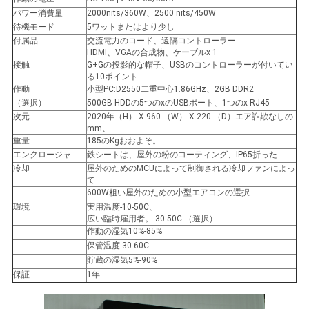
求
パワー消費量
2000nits/360W、2500 nits/450W
し
待機モード
5ワットまたはより少し
付属品
交流電力のコード、遠隔コントローラー
な
HDMI、VGAの合成物、ケーブルx 1
接触
G+Gの投影的な帽子、USBのコントローラーが付いてい
る10ポイント
さ
作動
小型PC:D2550二重中心1.86GHz、2GB DDR2
（選択）
500GB HDDの5つのxのUSBポート、1つのx RJ45
い
次元
2020年（H） X 960 （W） X 220 （D）エア詐欺なしの
mm、
重量
185のKgおおよそ。
エンクロージャ
鉄シートは、屋外の粉のコーティング、IP65折った
地
冷却
屋外のためのMCUによって制御される冷却ファンによっ
て
図
600W粗い屋外のための小型エアコンの選択
環境
実用温度-10-50C、
広い臨時雇用者。-30-50C （選択）
PRIVACY
作動の湿気10%-85%
保管温度-30-60C
POLICY
貯蔵の湿気5%-90%
保証
1年