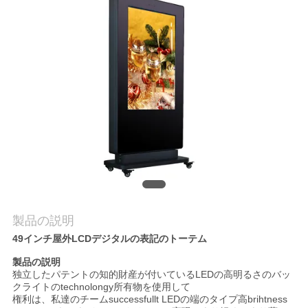
質
管
理
私
達
に
連
絡
製品の説明
49インチ屋外LCDデジタルの表記のトーテム
し
製品の説明
な
独立したパテントの知的財産が付いているLEDの高明るさのバッ
クライトのtechnolongy所有物を使用して
さ
権利は、私達のチームsuccessfullt LEDの端のタイプ高brihtness