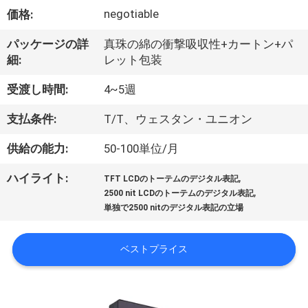
達
negotiable
価格:
に
パッケージの詳
真珠の綿の衝撃吸収性+カートン+パ
つ
細:
レット包装
い
受渡し時間:
4~5週
て
支払条件:
T/T、ウェスタン・ユニオン
供給の能力:
50-100単位/月
工
,
ハイライト:
場
TFT LCDのトーテムのデジタル表記
,
2500 nit LCDのトーテムのデジタル表記
旅
単独で2500 nitのデジタル表記の立場
行
ベストプライス
品