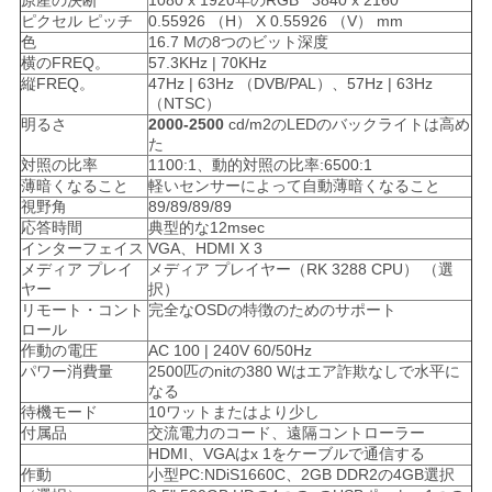
原産の決断
1080 x 1920年のRGB 3840 x 2160
ピクセル ピッチ
0.55926 （H） X 0.55926 （V） mm
色
16.7 Mの8つのビット深度
横のFREQ。
57.3KHz | 70KHz
縦FREQ。
47Hz | 63Hz （DVB/PAL）、57Hz | 63Hz
（NTSC）
明るさ
2000-2500
cd/m2のLEDのバックライトは高め
た
対照の比率
1100:1、動的対照の比率:6500:1
薄暗くなること
軽いセンサーによって自動薄暗くなること
視野角
89/89/89/89
応答時間
典型的な12msec
インターフェイス
VGA、HDMI X 3
メディア プレイ
メディア プレイヤー（RK 3288 CPU） （選
ヤー
択）
リモート・コント
完全なOSDの特徴のためのサポート
ロール
作動の電圧
AC 100 | 240V 60/50Hz
パワー消費量
2500匹のnitの380 Wはエア詐欺なしで水平に
なる
待機モード
10ワットまたはより少し
付属品
交流電力のコード、遠隔コントローラー
HDMI、VGAはx 1をケーブルで通信する
作動
小型PC:NDiS1660C、2GB DDR2の4GB選択