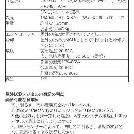
（選択）
2.5" 500GB HDの4つのxのUSBポート、1つの
x RJ45、WiFi
3Gモジュールの選択
次元
1940年（H） X 870 （W） X 260 （D）エア
重量
詐欺なしのmm、
およそ155のKg。
エンクロージャ
屋外の粉の絵画が付いている鉄シート
冷却
屋外のためのMCUによって制御される冷却フ
ァンによって
環境
実用温度-20-50C、
広い臨時雇用者。-30-50C （選択）
作動の湿気10%-85%
保管温度-30-60C
貯蔵の湿気5%-90%
保証
1年
屋外LCDデジタルの表記の利点
読解可能な日曜日
高い明るさ、高い定義完全なHD lcdパネル;
2. 3%low refiectivityよりより少しの反refiectiveガラス;
3.低い湿気および一定した温度の内部のシステム環境はLCDの
パネルが最上に行うようにする;
4。軽いセンサーによって、自動的に明るさ、環境の友好的
な、最高の省エネを調節しなさい。