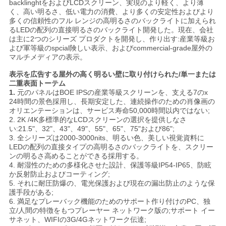
backlinghtをおよびLCDスクリーン、実現のより軽く、より薄
く、高い明るさ、低い電力の消費、より多くの安定性およびより
い
多くの信頼性のフル レンジの高明るさのバックライトに加えられ
るLEDの配列の直接明るさのバックライト開発した。現在、会社
は主に2つのシリーズ プロダクトを開発し、作り出す:産業等級お
ニ
よび軍等級のspcial険しい表示、およびcommercial-grade屋外の
マルチメディアの表示。
ュ
表示を広告する屋外の高く明るい壁に取り付けられた/単一または
二重表面トーテム
ー
1.
元のパネルはBOE IPSの産業等級スクリーンを、支える7のx
24時間の景色採用し、長期安定した、連続操作のための肖像画の
ス
オリエンテーションは、サービス寿命50,000時間以内ではない;
2. 2K /4K多標準的なLCDスクリーンの選択を提供しなさ
い:21.5"、32"、43"、49"、55"、65"、75"および86";
3. 全シリーズは2000-3000nits、明るい色、美しい視覚資料に
引
LEDの配列の直接タイプの高明るさのバックライトを、スクリー
ンの明るさ高めることができる採用する。
用
4. 耐湿性のための多様化させた設計、保護等級IP54-IP65、防眩
か反射防止およびコーティング;
5. それに耐圧防爆の、電光保護および現在の漏出防止のような保
を
護手段がある;
6. 満足なプレーバック機能のためのサポート作り付けのPC、独
要
立/人間の特徴をもつプレーヤー ネットワーク版の;サポート イー
サネット、WIFIの3G/4Gネットワーク伝達;