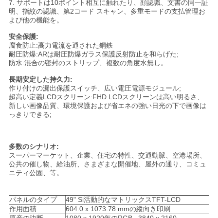
求
7. サポートは10ポイント相互に触れたり、顔認識、文書の同一証
明、指紋の認識、第2コード スキャン、多重モードの支払管理お
し
よび他の機能を。
安全保護:
な
腐食防止:高力電流を通された鋼鉄
耐圧防爆:ARは耐圧防爆ガラス保護反射防止を和らげた;
さ
防水:混合の密封のストリップ、複数の角度水無し。
い
長期安定した持久力:
作り付けの漏出保護スイッチ、広い電圧電源モジュール;
超高い定義LCDスクリーン:FHD LCDスクリーンは高い明るさ、
新しい画像品質、環境保護および省エネの強い日光の下で画像は
地
っきりできる;
図
多数のシナリオ:
スーパーマーケット、企業、住宅の特性、交通動脈、空港場所、
PRIVACY
公共の催し物、給油所、さまざまな開催地、屋外の通り、コミュ
ニティ公園、等。
POLICY
パネルのタイプ
49" Si活動的なマトリックスTFT-LCD
作用面積
604.0 x 1073.78 mmの縱向き印刷