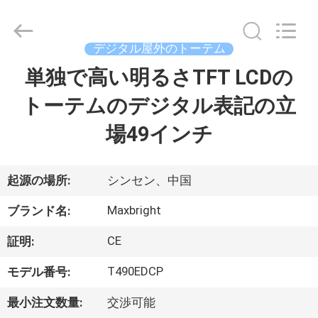
Copyright
©
2019
-
2026
デジタル屋外のトーテム
Maxbright
Display
Media
単独で高い明るさTFT LCDの
家
(Shenzhen)
Co.,
Ltd..
トーテムのデジタル表記の立
All
Rights
プ
Reserved.
場49インチ
ロ
ダ
起源の場所:
シンセン、中国
ク
Maxbright
ブランド名:
ト
CE
証明:
T490EDCP
モデル番号:
私
最小注文数量:
交渉可能