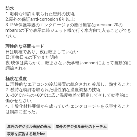
防水
1.
独特な特許を取られた密封の技術;
2.屋外の保証anti-corrosion 8年以上;
3. IP65保護等級のエンクロージャの塵は無害なpression 20の
mbarのの下で表示に時ジェット機で行く水方向で入ることができ
ない。
理性的な昼間モード
日は明確であり、夜は眩ましていない
日:直接日光の下でまだ明確
夜:映像は柔らかく、眩まさない光学軽いsenserによって自動的に
調節される
極度な温度
1.
理性的なエアコンの冷却装置の統合された冷却し、熱すること;
2. 独特な特許を取られた理性的な温度調整の技術;
3. -30°Cからの+60°Cに広い温度較差で固定してそして効率的に
働かせなさい;
4. 非酸化材料亜鉛から成っていたエンクロージャを収容すること
は鋼鉄に塗った。
屋外のデジタル表記の表示
屋外のデジタル表記のトーテム
表示を広告する屋外lcd